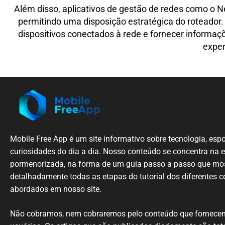
Além disso, aplicativos de gestão de redes como o 
permitindo uma disposição estratégica do roteador. 
dispositivos conectados à rede e fornecer informaç
exper
Mobile
Free App é um
site
informativo sobre
tecnologia
, esp
curiosidades
do dia a dia.
Nosso
conteúdo
se
concentra
na
pormenorizada
,
na
forma de um
guia
passo
a passo
que
mos
detalhadamente
todas
as etapas
do
tutorial
dos diferentes
c
abordados em nosso
site
.
N
ão cobramos,
nem
cobraremos
pelo conteúdo
que
fornece