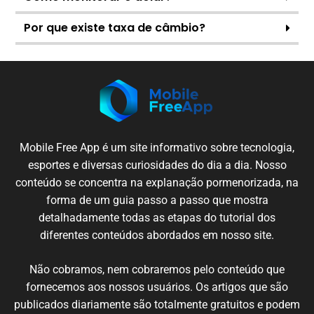
Por que existe taxa de câmbio?
Mobile
Free App é um
site
informativo sobre
tecnologia
,
esportes e
diversas
curiosidades
do dia a dia.
Nosso
conteúdo
se
concentra
na
explanação
pormenorizada
,
na
forma de um
guia
passo
a passo
que
mostra
detalhadamente
todas
as etapas
do
tutorial
dos
diferentes
conteúdos
abordados em nosso
site
.
N
ão cobramos,
nem
cobraremos
pelo conteúdo
que
fornecemos
aos nossos
usuários
.
Os artigos
que
são
publicados
diariamente são
totalmente
gratuitos e podem