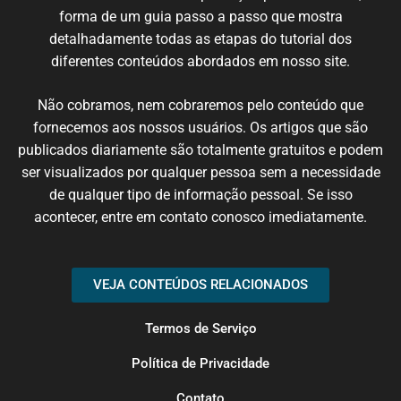
forma de um
guia
passo
a passo
que
mostra
detalhadamente
todas
as etapas
do
tutorial
dos
diferentes
conteúdos
abordados em nosso
site
.
N
ão cobramos,
nem
cobraremos
pelo conteúdo
que
fornecemos
aos nossos
usuários
.
Os artigos
que
são
publicados
diariamente são
totalmente
gratuitos e podem
ser
visualizados
por qualquer
pessoa
sem
a necessidade
de
qualquer
tipo de
informação
pessoal.
Se
isso
acontecer
, entre em
contato
conosco
imediatamente
.
VEJA CONTEÚDOS RELACIONADOS
Termos de Serviço
Política de Privacidade
Contato