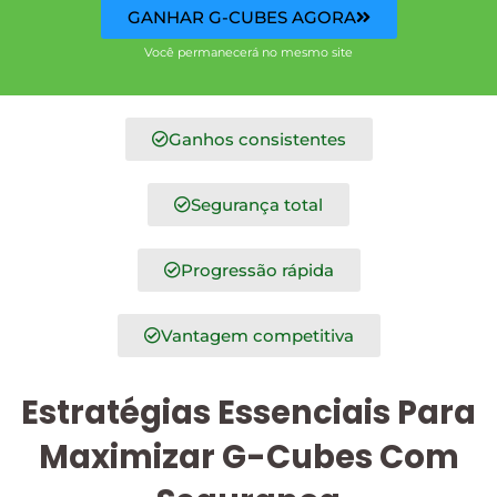
GANHAR G-CUBES AGORA
Você permanecerá no mesmo site
Ganhos consistentes
Segurança total
Progressão rápida
Vantagem competitiva
Estratégias Essenciais Para
Maximizar G-Cubes Com