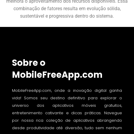
melhora o aproveitamento dos recursos disponíveis. Essa
combinação de fatores resulta em evolução sólida,
sustentável e progressiva dentro do sistema.
Sobre o
MobileFreeApp.com
MobileFreeApp.com, onde a inovação digital ganha
vida! Somos seu destino definitivo para explorar o
universo dos aplicativos móveis gratuitos,
entretenimento cativante e dicas práticas. Navegue
por nossa rica coleção de aplicativos abrangendo
desde produtividade até diversão, tudo sem nenhum