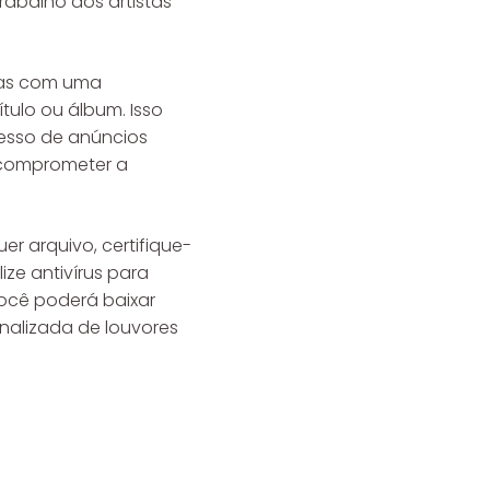
trabalho dos artistas
rmas com uma
tulo ou álbum. Isso
cesso de anúncios
m comprometer a
er arquivo, certifique-
ize antivírus para
você poderá baixar
nalizada de louvores