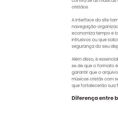
confira se as músicas 
cristãos.
A interface do site t
navegação organizada, 
economiza tempo e tor
intrusivos ou que sol
segurança do seu disp
Além disso, é essencia
se de que o formato é 
garantir que o arquiv
músicas cristãs com s
que fortalecerão sua f
Diferença entre 