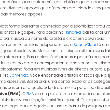
 confiáveis para baixar músicas cristãs e gospel pode se
tem diversas opções que oferecem praticidade e seguran
das melhores opções.
ataforma bastante conhecida por disponibilizar arquiv
s cristãs e gospel. Para baixar no
4Shared
, basta criar u
ulo da música ou nome do artista e clicar em download.
pular entre artistas independentes, o
SoundCloud
é uma
e gospel exclusivas. Muitos artistas disponibilizam suas f
u streaming. Para baixar, é só procurar por músicas co
a, clicar no botão correspondente e salvar no seu dispos
plataforma foca em músicas livres de direitos autorais,
is. No
Jamendo
, você encontrará artistas cristãos que di
ma acessível. Basta criar uma conta, explorar as categor
 músicas em alta qualidade diretamente para seu disposit
hive (FMA):
O
FMA
é uma plataforma renomada que ofere
incluindo diversas opções cristãs e gospel. O site possui u
navegar por categorias ou usar a barra de pesquisa par