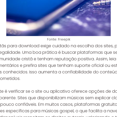
Fonte: Freepik
stãs para download exige cuidado na escolha dos sites, 
 legalidade. Uma boa prática é buscar plataformas que
unidade cristã e tenham reputação positiva. Assim, leia
entários e prefira sites que tenham suporte oficial ou e
as conhecidos. Isso aumenta a confiabilidade do conteúd
rometidos.
 é verificar se o site ou aplicativo oferece opções de d
arente. Sites que disponibilizam músicas sem explicar c
pouco confiáveis. Em muitos casos, plataformas gratu
s específicas para músicas gospel, o que facilita a na