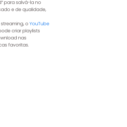
d” para salvá-la no
cado e de qualidade,
streaming, o
YouTube
e criar playlists
download nas
as favoritas.