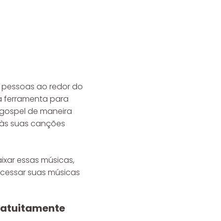
 pessoas ao redor do
a ferramenta para
 gospel de maneira
o às suas canções
aixar essas músicas,
acessar suas músicas
gratuitamente