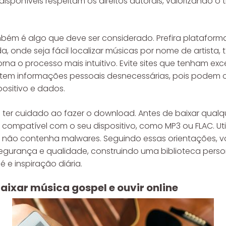
disponíveis respeitam os direitos autorais, valorizando o 
ambém é algo que deve ser considerado. Prefira platafo
onde seja fácil localizar músicas por nome de artista, tí
na o processo mais intuitivo. Evite sites que tenham ex
icitem informações pessoais desnecessárias, pois pode
ositivo e dados.
l ter cuidado ao fazer o download. Antes de baixar qualqu
compatível com o seu dispositivo, como MP3 ou FLAC. Util
o não contenha malwares. Seguindo essas orientações, 
egurança e qualidade, construindo uma biblioteca perso
é e inspiração diária.
baixar música gospel e ouvir online