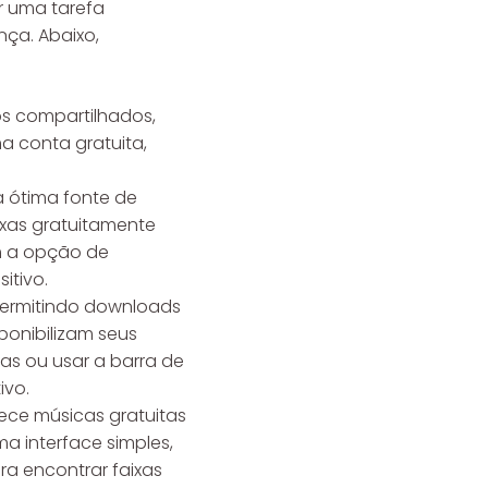
r uma tarefa
ça. Abaixo,
os compartilhados,
ma conta gratuita,
 ótima fonte de
aixas gratuitamente
m a opção de
itivo.
 permitindo downloads
sponibilizam seus
ias ou usar a barra de
ivo.
ce músicas gratuitas
ma interface simples,
a encontrar faixas