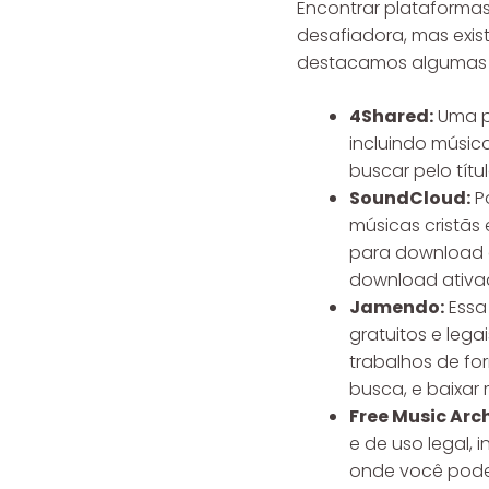
Encontrar plataformas
desafiadora, mas exis
destacamos algumas 
4Shared:
Uma pl
incluindo música
buscar pelo tít
SoundCloud:
Po
músicas cristãs 
para download o
download ativad
Jamendo:
Essa 
gratuitos e lega
trabalhos de for
busca, e baixar
Free Music Arc
e de uso legal, 
onde você pode 