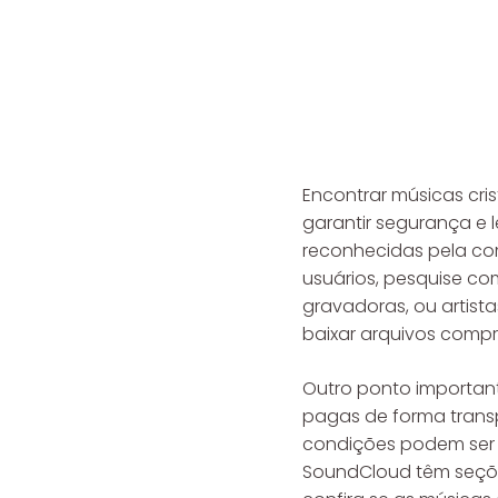
Encontrar músicas cri
garantir segurança e
reconhecidas pela com
usuários, pesquise com
gravadoras, ou artist
baixar arquivos comp
Outro ponto importante
pagas de forma transp
condições podem ser 
SoundCloud têm seçõe