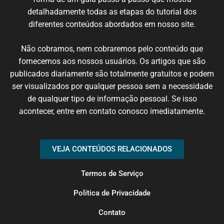
detalhadamente
todas
as etapas
do
tutorial
dos
diferentes
conteúdos
abordados em nosso
site
.
N
ão cobramos,
nem
cobraremos
pelo conteúdo
que
fornecemos
aos nossos
usuários
.
Os artigos
que
são
publicados
diariamente são
totalmente
gratuitos e podem
ser
visualizados
por qualquer
pessoa
sem
a necessidade
de
qualquer
tipo de
informação
pessoal.
Se
isso
acontecer
, entre em
contato
conosco
imediatamente
.
VEJA CONTEÚDOS RELACIONADOS
Termos de Serviço
Política de Privacidade
Contato