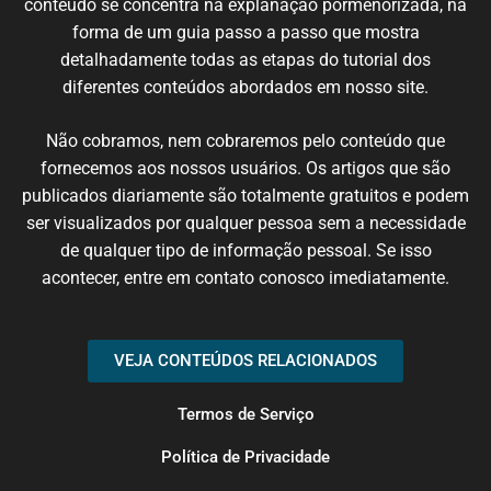
conteúdo
se
concentra
na
explanação
pormenorizada
,
na
forma de um
guia
passo
a passo
que
mostra
detalhadamente
todas
as etapas
do
tutorial
dos
diferentes
conteúdos
abordados em nosso
site
.
N
ão cobramos,
nem
cobraremos
pelo conteúdo
que
fornecemos
aos nossos
usuários
.
Os artigos
que
são
publicados
diariamente são
totalmente
gratuitos e podem
ser
visualizados
por qualquer
pessoa
sem
a necessidade
de
qualquer
tipo de
informação
pessoal.
Se
isso
acontecer
, entre em
contato
conosco
imediatamente
.
VEJA CONTEÚDOS RELACIONADOS
Termos de Serviço
Política de Privacidade