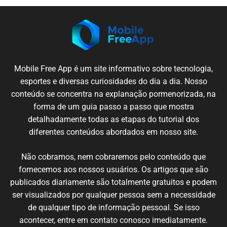
Mobile
Free App é um
site
informativo sobre
tecnologia
,
esportes e
diversas
curiosidades
do dia a dia.
Nosso
conteúdo
se
concentra
na
explanação
pormenorizada
,
na
forma de um
guia
passo
a passo
que
mostra
detalhadamente
todas
as etapas
do
tutorial
dos
diferentes
conteúdos
abordados em nosso
site
.
N
ão cobramos,
nem
cobraremos
pelo conteúdo
que
fornecemos
aos nossos
usuários
.
Os artigos
que
são
publicados
diariamente são
totalmente
gratuitos e podem
ser
visualizados
por qualquer
pessoa
sem
a necessidade
de
qualquer
tipo de
informação
pessoal.
Se
isso
acontecer
, entre em
contato
conosco
imediatamente
.