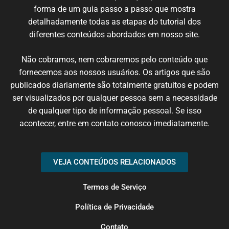
forma de um
guia
passo
a passo
que
mostra
detalhadamente
todas
as etapas
do
tutorial
dos
diferentes
conteúdos
abordados em nosso
site
.
N
ão cobramos,
nem
cobraremos
pelo conteúdo
que
fornecemos
aos nossos
usuários
.
Os artigos
que
são
publicados
diariamente são
totalmente
gratuitos e podem
ser
visualizados
por qualquer
pessoa
sem
a necessidade
de
qualquer
tipo de
informação
pessoal.
Se
isso
acontecer
, entre em
contato
conosco
imediatamente
.
VEJA CONTEÚDOS RELACIONADOS
Termos de Serviço
Política de Privacidade
Contato