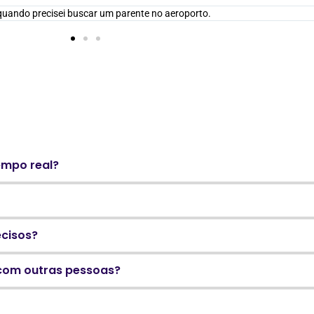
uando precisei buscar um parente no aeroporto.
empo real?
ecisos?
 com outras pessoas?