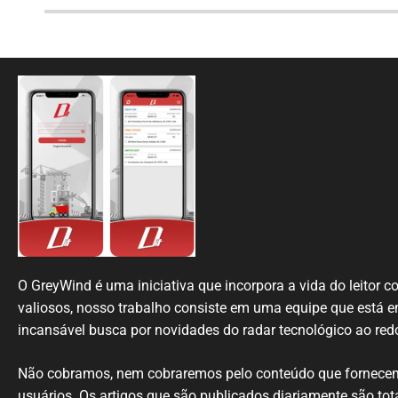
O GreyWind é uma iniciativa que incorpora a vida do leitor 
valiosos, nosso trabalho consiste em uma equipe que está
incansável busca por novidades do radar tecnológico ao re
N
ão cobramos,
nem
cobraremos
pelo conteúdo
que
fornece
usuários
.
Os artigos
que
são
publicados
diariamente são
tot