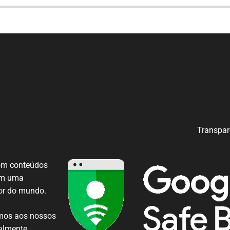
Transpar
com conteúdos
 em uma
dor do mundo.
mos
aos nossos
almente