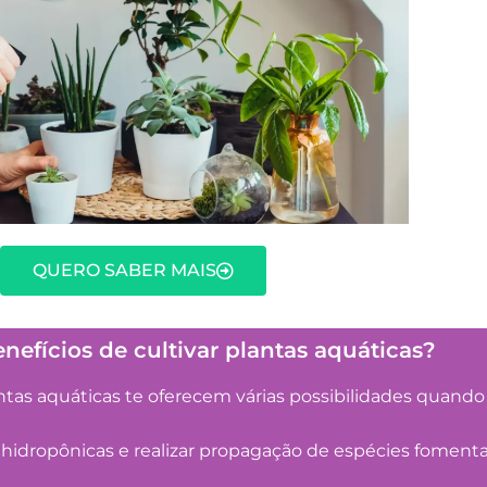
QUERO SABER MAIS
nefícios de cultivar plantas aquáticas?
antas aquáticas te oferecem várias possibilidades quand
 hidropônicas e realizar propagação de espécies fomenta