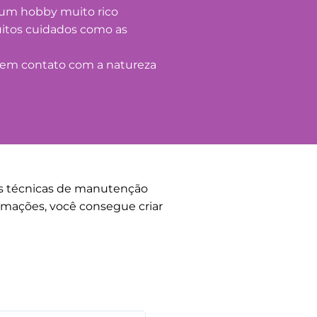
 um hobby muito rico
itos cuidados como as
a em contato com a natureza
 as técnicas de manutenção
rmações, você consegue criar