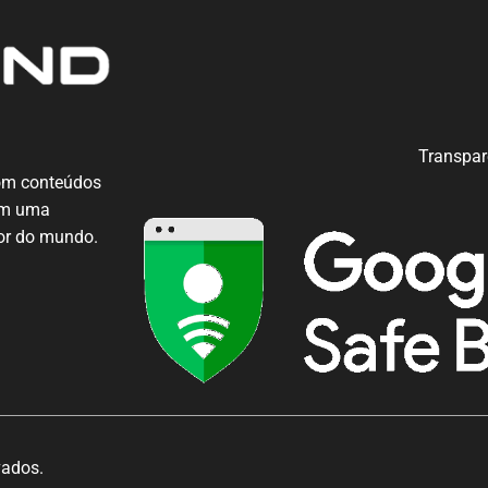
Transpar
com conteúdos
 em uma
dor do mundo.
vados.