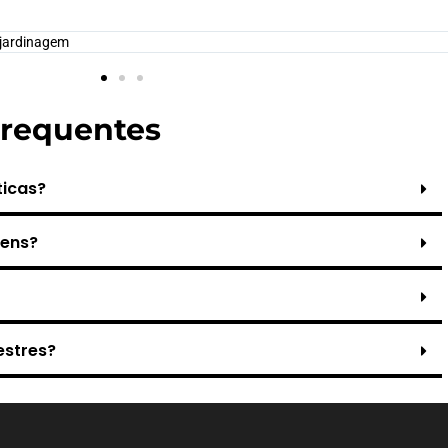
 jardinagem
Frequentes
ticas?
vens?
estres?