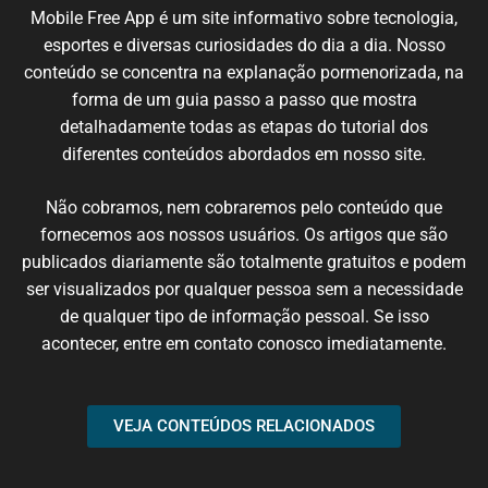
Mobile
Free App é um
site
informativo sobre
tecnologia
,
esportes e
diversas
curiosidades
do dia a dia.
Nosso
conteúdo
se
concentra
na
explanação
pormenorizada
,
na
forma de um
guia
passo
a passo
que
mostra
detalhadamente
todas
as etapas
do
tutorial
dos
diferentes
conteúdos
abordados em nosso
site
.
N
ão cobramos,
nem
cobraremos
pelo conteúdo
que
fornecemos
aos nossos
usuários
.
Os artigos
que
são
publicados
diariamente são
totalmente
gratuitos e podem
ser
visualizados
por qualquer
pessoa
sem
a necessidade
de
qualquer
tipo de
informação
pessoal.
Se
isso
acontecer
, entre em
contato
conosco
imediatamente
.
VEJA CONTEÚDOS RELACIONADOS