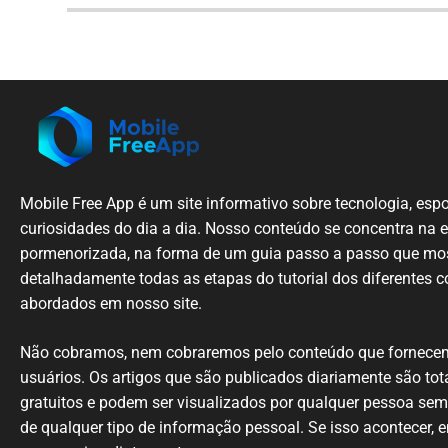
Mobile
Free App é um
site
informativo sobre
tecnologia
, esp
curiosidades
do dia a dia.
Nosso
conteúdo
se
concentra
na
pormenorizada
,
na
forma de um
guia
passo
a passo
que
mos
detalhadamente
todas
as etapas
do
tutorial
dos diferentes
c
abordados em nosso
site
.
N
ão cobramos,
nem
cobraremos
pelo conteúdo
que
fornece
usuários
.
Os artigos
que
são
publicados
diariamente são
tot
gratuitos e podem ser
visualizados
por qualquer
pessoa
se
de
qualquer
tipo de
informação
pessoal.
Se
isso
acontecer
, 