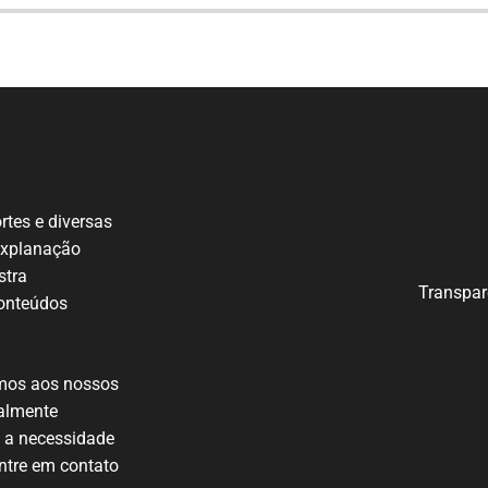
ortes e
diversas
explanação
tra
Transpar
onteúdos
mos
aos nossos
almente
m
a necessidade
entre em
contato